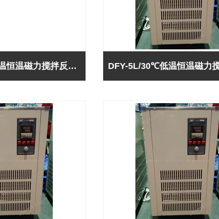
DFY-5L/40℃低温恒温磁力搅拌反应浴（巩义予华-*）