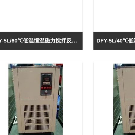
DFY-5L/60℃低温恒温磁力搅拌反应浴（巩义予华-*）