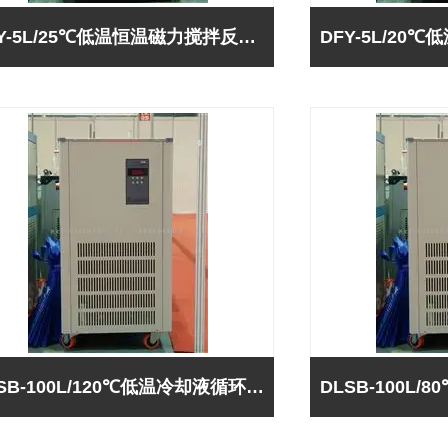
DFY-5L/25℃低温恒温磁力搅拌反应浴（巩义予华-*）
DLSB-100L/120℃低温冷却液循环泵-巩义予华*