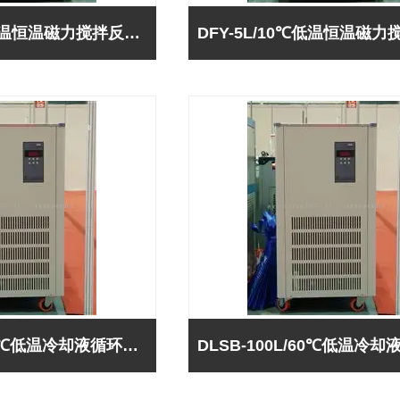
DFY-5L/20℃低温恒温磁力搅拌反应浴（巩义予华-*）
DLSB-100L/80℃低温冷却液循环泵-巩义予华*