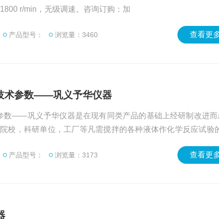
0-1800 r/min，无级调速。咨询订购：加
查看更多
产品型号：
浏览量：3460
机技术参数——巩义予华仪器
术参数——巩义予华仪器是在现有同类产品的基础上经研制改进而
院校，科研单位，工厂等凡需搅拌的各种液体作化学反应试验的
输出，可连续运转100小时，电机良好、调控自如，转速恒定可
查看更多
产品型号：
浏览量：3173
、噪音小、运转稳定、安全可靠等特点。 ：
器