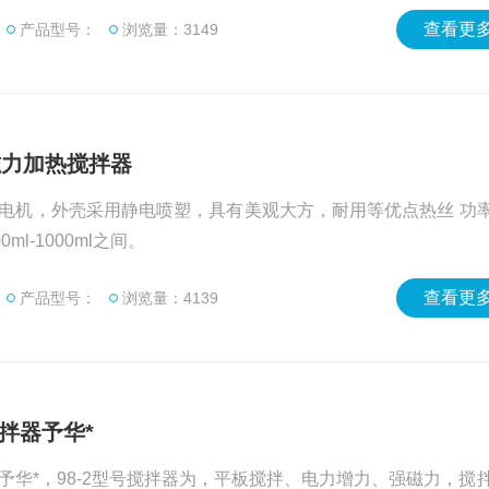
本机采用直流输出，可连续运转100小时，电机良好、调控自如
查看更多
产品型号：
浏览量：3149
压低、功率大、噪音小、运转稳定、安全可靠等特点。 ：
磁力加热搅拌器
机，外壳采用静电喷塑，具有美观大方，耐用等优点热丝 功率可达2
ml-1000ml之间。
查看更多
产品型号：
浏览量：4139
搅拌器予华*
器予华*，98-2型号搅拌器为，平板搅拌、电力增力、强磁力，搅