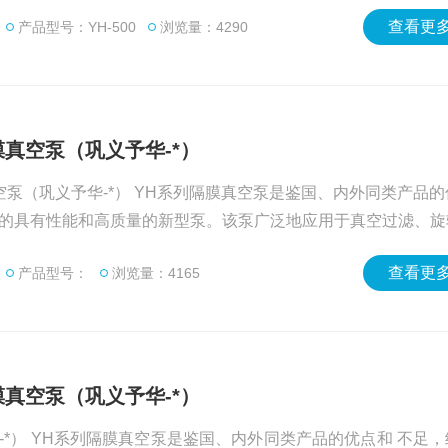
查看更多
产品型号：YH-500
浏览量：4290
0隔膜真空泵（巩义予华-*）
H系列隔膜真空泵是鉴国、内外同类产品的优点和
的具有性能和高质量的新型泵。该泵广泛地应用于真空过滤、旋
浓缩、分子蒸馏等研究实验，系列产品设计精巧,低噪音，运行平
查看更多
产品型号：
浏览量：4165
a,强劲 的泵力，耐腐腔体，安全可靠等特点。
0隔膜真空泵（巩义予华-*）
 不足，经研制