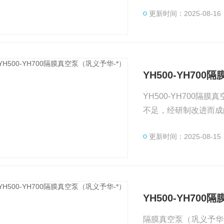
更新时间：2025-08-16
YH500-YH70
YH500-YH700隔膜真空泵（巩义予华-*） Y
不足，经研制改进而成
仪、冷冻、干燥、真空
更新时间：2025-08-15
高真空值可达700Kp
YH500-YH70
隔膜真空泵（巩义予华-*） YH系列隔膜真空泵是鉴国、内外同类产品的优点和