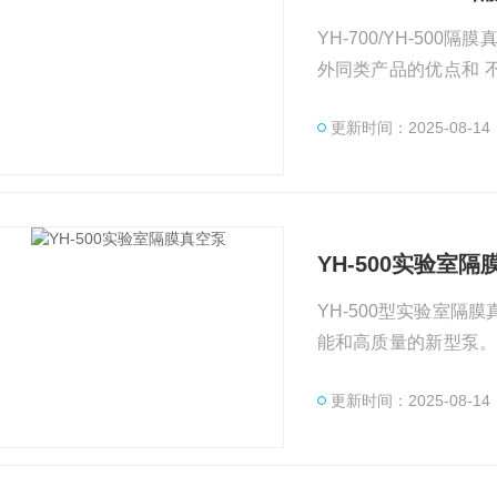
YH-700/YH-50
外同类产品的优点和 
于真空过滤、旋转蒸
更新时间：2025-08-14
巧,低噪音，运行平稳，
YH-500实验室隔
YH-500型实验室
能和高质量的新型泵。
分子蒸馏等研究实验，
更新时间：2025-08-14
的泵力，耐腐腔体，安