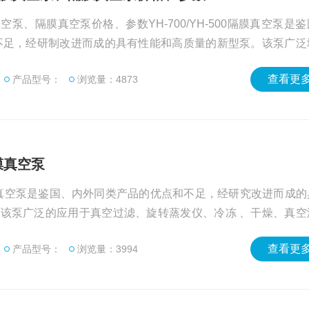
0隔膜真空泵、隔膜真空泵价格、参数YH-700/YH-500隔膜真空泵是
不足，经研制改进而成的具有性能和高质量的新型泵。该泵广泛
发仪、冷冻、干燥、真空浓缩、分子蒸馏等研究实验，系列产品
查看更多
产品型号：
浏览量：4873
Z高真空值可达700Kpa,强劲 的泵力，耐腐腔体，安全可靠等特
膜真空泵
隔膜真空泵是鉴国、内外同类产品的优点和不足，经研究改进而成的
该泵广泛的应用于真空过滤、旋转蒸发仪、冷冻 、干燥、真空
系列产品设计精巧，低噪音，运行平稳，Z高真空值可达700Kp
查看更多
产品型号：
浏览量：3994
全可靠等特点。