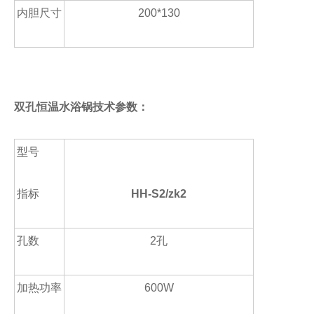
内胆尺寸
200*130
双孔恒温水浴锅技术参数：
型号
指标
HH-S2/zk2
孔数
2
孔
加热功率
600W