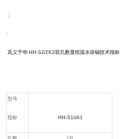
：
:
巩义予华-HH-S2/ZK2双孔数显恒温水浴锅
技术指标
型号
指标
HH-S1/zk1
孔数
1
孔