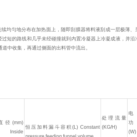
续均匀地分布在加热面上，随即刮膜器将料液刮成一层极薄、
经过短的路线和几乎未经碰撞就到内置冷凝器上冷凝成液，并沿
通道中收集，再通过侧面的出料管中流出。
电
处理流量
径(mm)
功
恒压加料漏斗容积(L) Constant
(KG/H)
 Inside
(W)
pressure feeding funnel volume