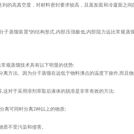
力达到的高真空度，对材料密封要求较高，且蒸发面和冷凝面之间
分子蒸馏装置*的结构形式,内部压强极低,内部阻力远比常规蒸
常规蒸馏技术具有以下明显的优势:
佳分离方法。因为分子蒸馏在远低于物料沸点的温度下操作,而且物
等,这对于采用溶剂萃取后液体的脱溶是非常有效的方法;
级分离可同时分离2种以上的物质;
离物质不受污染和侵害。