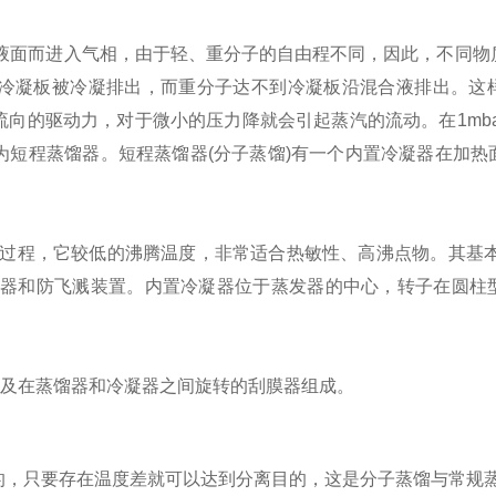
面而进入气相，由于轻、重分子的自由程不同，因此，不同物
冷凝板被冷凝排出，而重分子达不到冷凝板沿混合液排出。这
向的驱动力，对于微小的压力降就会引起蒸汽的流动。在1mba
为短程蒸馏器。短程蒸馏器(分子蒸馏)有一个内置冷凝器在加热
技术过程，它较低的沸腾温度，非常适合热敏性、高沸点物。其基
膜器和防飞溅装置。内置冷凝器位于蒸发器的中心，转子在圆柱
及在蒸馏器和冷凝器之间旋转的刮膜器组成。
作的，只要存在温度差就可以达到分离目的，这是分子蒸馏与常规