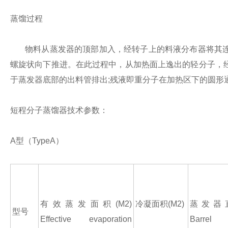
蒸馏过程
物料从蒸发器的顶部加入，经转子上的料液分布器将其连
螺旋状向下推进。在此过程中，从加热面上逸出的轻分子，
于蒸发器底部的出料管排出;残液即重分子在加热区下的圆形
短程分子蒸馏器技术参数：
A型（TypeA）
有效蒸发面积(M2)
冷凝面积(M2)
蒸发器直
型号
Effective evaporation
Barrel