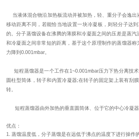
当液体混合物沿加热板流动并被加热，轻、重分子会逸出液
移动距离不同，若能恰当地设置一块冷凝板，则轻分子达到
的。分子蒸馏设备在沸腾的薄膜和冷凝面之间的压差是蒸汽流
和冷凝面之间非常短的距离，基于这个原理制作的蒸馏器称
力降到0.001mbar。
短程蒸馏器是一个工作在1~0.001mbar压力下热分离
圆柱型筒体，转子和内置冷凝器;在转子的固定架上装有刮
转。
短程蒸馏器由外加热的垂直圆筒体、位于它的中心冷凝器
优点：
1. 蒸馏温度低，分子蒸馏是在远低于沸点的温度下进行操