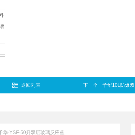
料
缩
返回列表
下一个：
予华10L防爆