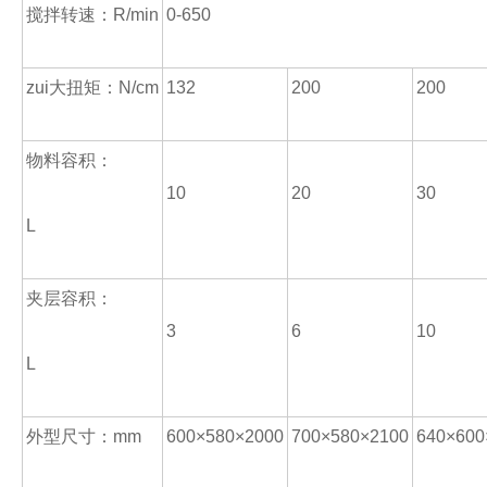
搅拌转速：R/min
0-650
zui大扭矩：N/cm
132
200
200
物料容积：
10
20
30
L
夹层容积：
3
6
10
L
外型尺寸：mm
600×580×2000
700×580×2100
640×600