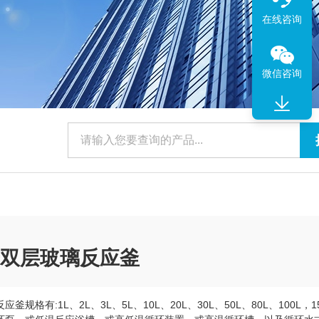
在线咨询
微信咨询
0升双层玻璃反应釜
格有:1L、2L、3L、5L、10L、20L、30L、50L、80L、100L，15