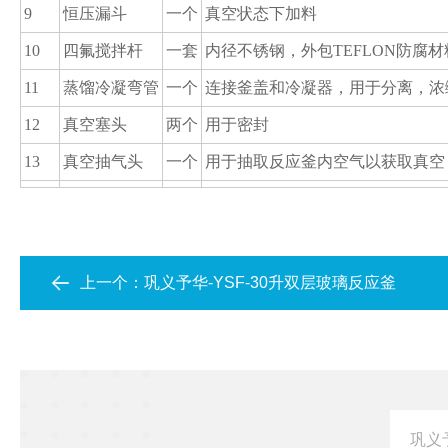
9
恒压漏斗
一个
真空状态下加料
10
四氟搅拌杆
一套
内径不锈钢，外包TEFLON防腐材
11
蒸馏冷凝弯管
一个
连接釜盖和冷凝器，用于分离，浓
12
真空塞头
两个
用于密封
13
真空抽气头
一个
用于抽取反应釜内空气以获取真空
上一个：
巩义予华-YSF-30升双层玻璃反应釜