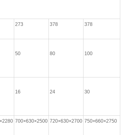
273
378
378
50
80
100
16
24
30
×2280
700×630×2500
720×630×2700
750×660×2750