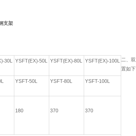
钢支架
二、双
)-30L
YSFT(EX)-50L
YSFT(EX)-80L
YSFT(EX)-100L
置如下
0L
YSFT-50L
YSFT-80L
YSFT-100L
180
370
370