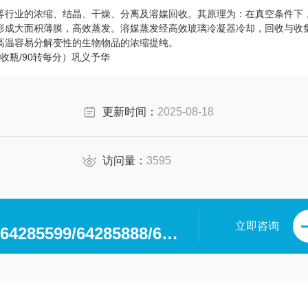
等行业的浓缩、结晶、干燥、分离及溶媒回收。其原理为：在真空条件下
形成大面积薄膜，高效蒸发。溶媒蒸发经高效玻璃冷凝器冷却，回收与收
高温容易分解变性的生物物品的浓缩提纯。
接收瓶/90转每分）巩义予华
更新时间：
2025-08-18
访问量：
3595
立即咨询
0371-64280063/64285599/64285888/64285599/64285318/64285369/64285222