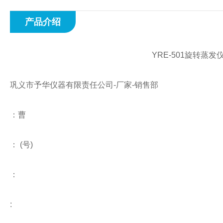
产品介绍
YRE-501旋转蒸
巩义市予华仪器有限责任公司
-
厂家
-
销售部
：曹
：
(
号
)
：
: