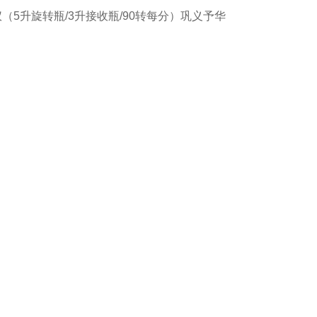
发仪（5升旋转瓶/3升接收瓶/90转每分）巩义予华