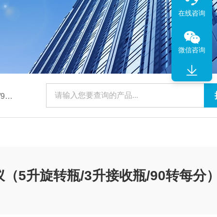
在线咨询
微信咨询
予华
发仪（5升旋转瓶/3升接收瓶/90转每分