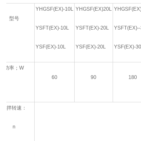
YHGSF(EX)-10L
YHGSF(EX)20L
YHGSF(EX)
型
号
YSFT(EX)-10L
YSFT(EX)-20L
YSFT(EX)--
YSF(EX)-10L
YSF(EX)-20L
YSF(EX)-3
功率；W
60
90
180
搅拌转速：
n