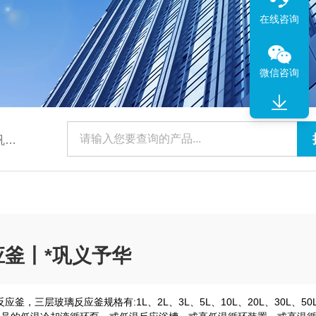
在线咨询
微信咨询
华
釜丨*巩义予华
，三层玻璃反应釜规格有:1L、2L、3L、5L、10L、20L、30L、50