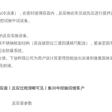
油
/
冷冻液），在密封玻璃容器内，反应物在常压或负压进行搅拌
想试验中试设备。
的反应实验设备。
特不锈钢框架结构（其连接部位三通四通精巧配连），紧凑坚固
配全防爆系统。
方便。下放料我公司为用户设计其更理想能放出浓液和微量固体
无积液。
璃反应釜丨反应过程清晰可见丨集30年经验回馈客户
反应釜参数