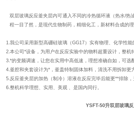
双层玻璃反应釜夹层内可通入不同的冷热循环液（热水
/
热
程一目了然，是现代生物制药，精细化工，新材料合成的理
1.
我公司采用新型高硼硅玻璃（
GG17
）实有物理、化学性能
2.
本公司*设备，为用户在反应实验中的物料超重设计，整机
3.
*的变频调速，让您在实用中高低速，理想准确自如，可选
4.
釜腔和夹套设计为*，釜盖特制固体加料，清洗不用拆卸更
5.
反应釜夹层的加热（制冷）溶液在反应完毕后能更**排除，
6.
整机科学理想、实用、美观
、是国内同行。
YSFT-50升双层玻