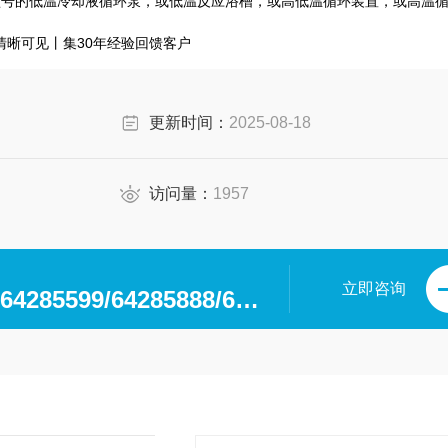
备不同型号的低温冷却液循环泵，或低温反应浴槽，或高低温循环装置，或高温
程清晰可见丨集30年经验回馈客户
更新时间：
2025-08-18
访问量：
1957
立即咨询
0371-64280063/64285599/64285888/64285599/64285318/64285369/64285222