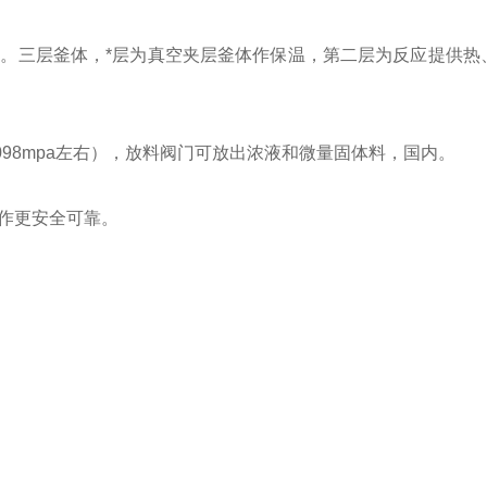
。三层釜体，*层为真空夹层釜体作保温，第二层为反应提供热
.098mpa
左右），放料阀门可放出浓液和微量固体料，国内。
作更安全可靠。