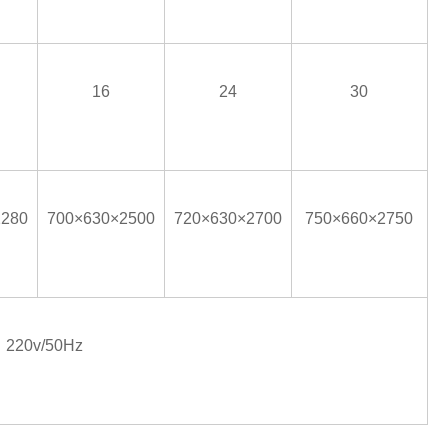
16
24
30
2280
700×630×2500
720×630×2700
750×660×2750
220v/50Hz