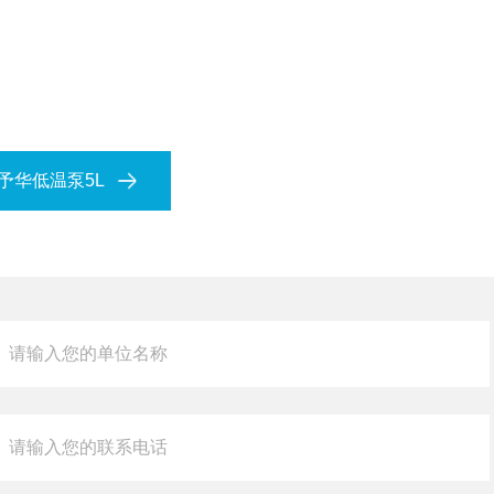
巩义予华低温泵5L