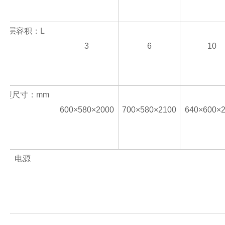
夹层容积：L
3
6
10
外型尺寸：mm
600×580×2000
700×580×2100
640×600×
电源