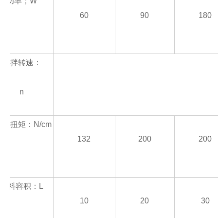
功率；W
60
90
180
搅拌转速：
n
ui大扭矩：N/cm
132
200
200
物料容积：L
10
20
30