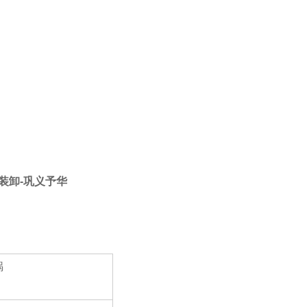
速装卸-巩义予华
锅