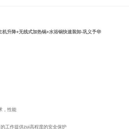
仪+主机升降+无线式加热锅+水浴锅快速装卸-巩义予华
求，性能
的工作提供zui高程度的安全保护