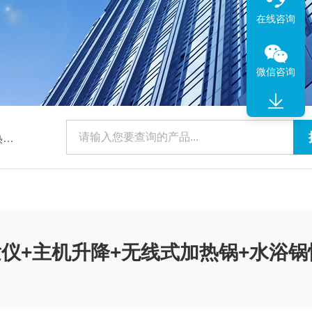
在线咨询
微信咨询
华
蒸发仪+主机升降+无线式加热锅+水浴