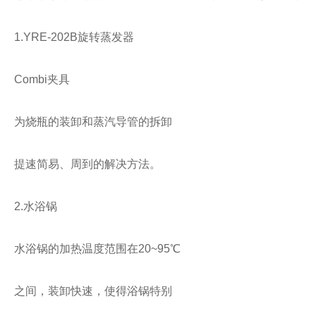
1.YRE-202B
旋转蒸发器
Combi
夹具
为烧瓶的装卸和蒸汽导管的拆卸
提速简易、周到的解决方法。
2.水浴锅
水浴锅的加热温度范围在
20~95
℃
之间，装卸快速，使得浴锅特别