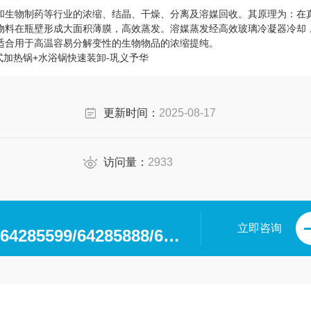
和生物制药等行业的浓缩、结晶、干燥、分离及溶媒回收。其原理为：在
物料在瓶壁形成大面积薄膜，高效蒸发。溶媒蒸发经高效玻璃冷凝器冷却
适合用于高温容易分解变性的生物物品的浓缩提纯。
线式加热锅+水浴锅快速装卸-巩义予华
更新时间：
2025-08-17
访问量：
2933
立即咨询
0371-64280063/64285599/64285888/64285599/64285318/64285369/64285222