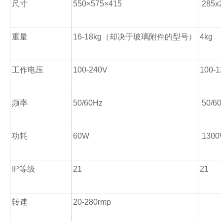
尺寸
550
×575×415
285x
重量
16-18kg
（却决于玻璃附件的型号）
4kg
工作电压
100-240V
100-
频率
50/60Hz
50/6
功耗
60W
130
IP
等级
21
21
转速
20-280rmp