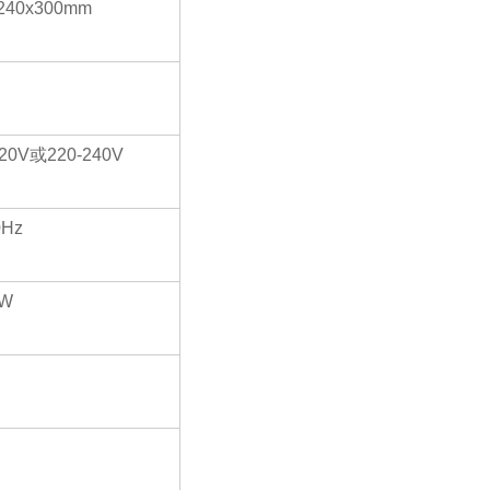
240x300mm
120V
或220-240V
0Hz
0W