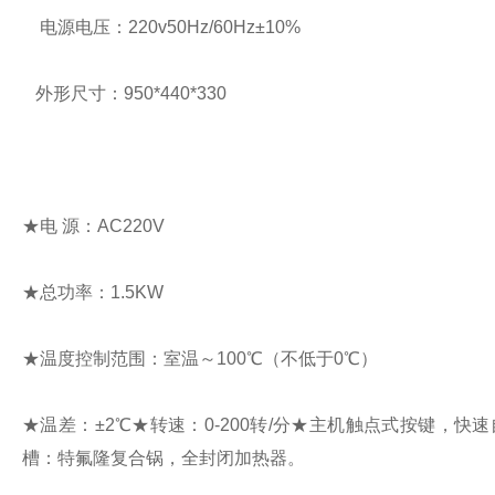
电源电压：
220v50Hz/60Hz
±
10%
外形尺寸：950*440*330
★电 源：AC220V
★
总功率：1.5KW
★
温度控制范围：室温～
100
℃（不低于0℃）
★温差：±2℃
★
转速：0-200转/分
★
主机触点式按键，快速自
槽：特氟隆复合锅，全封闭加热器。