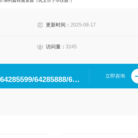
E-系列旋转蒸发器（巩义市予华仪器*）
更新时间：
2025-08-17
访问量：
3245
立即咨询
0371-64280063/64285599/64285888/64285599/64285318/64285369/64285222