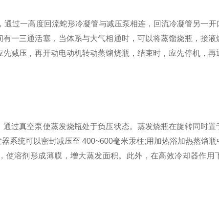
瓶，通过一高度回流蛇形冷凝管与减压泵相连，回流冷凝管另一开
间有一三通活塞，当体系与大气相通时，可以将蒸馏烧瓶，接液
应先减压，再开动电动机转动蒸馏烧瓶，结束时，应先停机，再
。通过真空泵使蒸发烧瓶处于负压状态。蒸发烧瓶在旋转同时置
系统可以密封减压至 400~600毫米汞柱;用加热浴加热蒸馏
转/分，使溶剂形成薄膜，增大蒸发面积。此外，在高效冷却器作