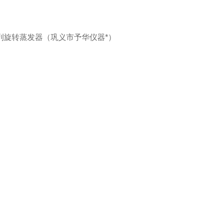
系列旋转蒸发器（巩义市予华仪器*）