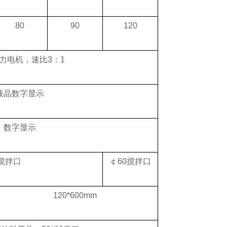
80
90
120
力电机，速比
3
：
1
液晶数字显示
数字显示
搅拌口
￠
60
搅拌口
120*600mm