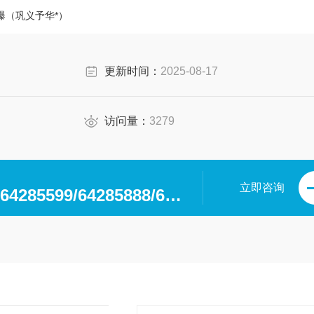
爆（巩义予华*）
更新时间：
2025-08-17
访问量：
3279
立即咨询
0371-64280063/64285599/64285888/64285599/64285318/64285369/64285222