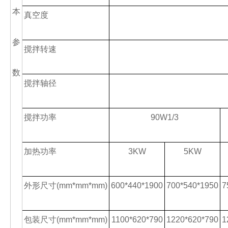
本
真空度
参
搅拌转速
数
搅拌轴径
搅拌功率
90W1/3
加热功率
3KW
5KW
外形尺寸
(mm*mm*mm)
600*440*1900
700*540*1950
7
包装尺寸
(mm*mm*mm)
1100*620*790
1220*620*790
1