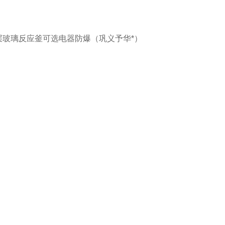
升单层玻璃反应釜可选电器防爆（巩义予华*）