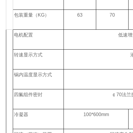
包装重量（
KG
）
63
70
电机配置
低速增
转速显示方式
锅内温度显示方式
四氟组件密封
￠
70
法兰
冷凝器
100*600mm