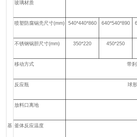
玻璃材质
喷塑防腐锅壳尺寸
(mm)
540*440*860
640*540*890
不锈钢锅胆尺寸
(mm)
350*220
450*250
移动方式
带刹
反应瓶
球
放料口离地
基
釜体反应温度