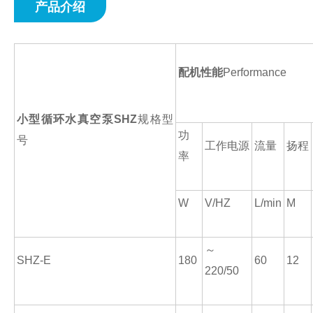
产品介绍
配机性能
Performance
小型循环水真空泵SHZ
规格型
功
号
工作电源
流量
扬程
率
W
V/HZ
L/min
M
～
SHZ-E
180
60
12
220/50