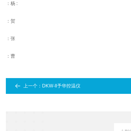
：
杨 :
：贺
：张
：曹
上一个：
DKW-II予华控温仪