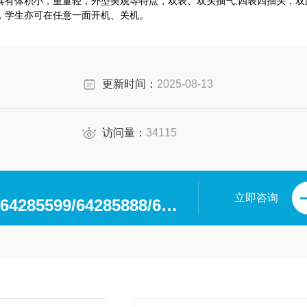
具有体积小，重量轻，外型美观等特点，双表、双头抽气,四表四抽头，双
，学生亦可在任意一面开机、关机。
更新时间：
2025-08-13
访问量：
34115
立即咨询
0371-64280063/64285599/64285888/64285599/64285318/64285369/64285222