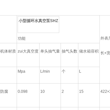
小型循环水真空泵SHZ
外表
功能
机体材质
zui大真空度
单头抽气量
抽气头数
储水箱容积
长×
Mpa
L/min
个
L
防腐
0.098
10
2
15
422×